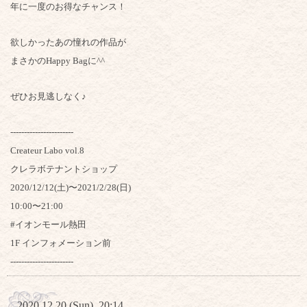
年に一度のお得なチャンス！
欲しかったあの憧れの作品が
まさかのHappy Bagに^^
ぜひお見逃しなく♪
-----------------------
Createur Labo vol.8
クレラボテナントショップ
2020/12/12(土)〜2021/2/28(日)
10:00〜21:00
#イオンモール熱田
1F インフォメーション前
-----------------------
2020.12.20 (Sun) 20:14