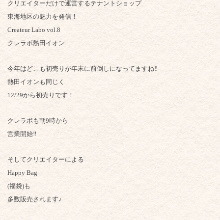
クリエイターだけで運営するテナントショップ
東海地区の魅力を発信！
Createur Labo vol.8
クレラボ熱田イオン
今年はどこも初売りが年末に前倒しになってますね‼️
熱田イオンも同じく
12/29から初売りです！
クレラボも朝9時から
営業開始‼️
そしてクリエイターによる
Happy Bag
(福袋)も
多数販売されます♪