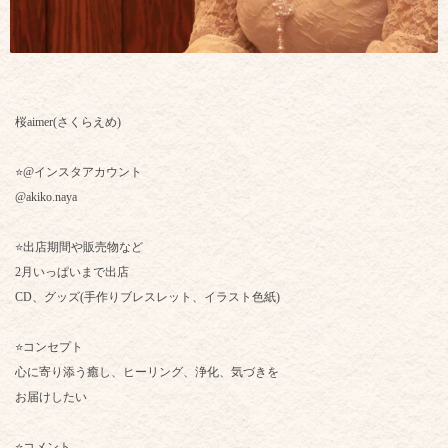
桜aimer(さくらえめ)
⭐️@インスタアカウント
@akiko.naya
⭐️出店期間や販売物など
2月いっぱいまで出店
CD、グッズ(手作りブレスレット、イラスト色紙)
⭐️コンセプト
心に寄り添う癒し、ヒーリング、浄化、気づきを
お届けしたい
⭐️コメント