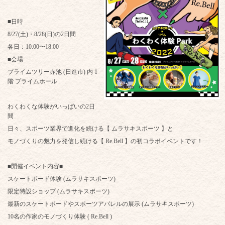
■日時
8/27(土)・8/28(日)の2日間
各日：10:00〜18:00
■会場
プライムツリー赤池 (日進市) 内 1
階 プライムホール
わくわくな体験がいっぱいの2日
間
日々、スポーツ業界で進化を続ける【 ムラサキスポーツ 】と
モノづくりの魅力を発信し続ける【 Re.Bell 】の初コラボイベントです！
■開催イベント内容■
スケートボード体験 (ムラサキスポーツ)
限定特設ショップ (ムラサキスポーツ)
最新のスケートボードやスポーツアパレルの展示 (ムラサキスポーツ)
10名の作家のモノづくり体験 ( Re.Bell )