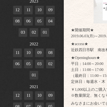
2023
12
11
10
09
08
06
05
04
★開催期間★
03
02
01
2019.06.03(月)～2019.
2022
★access★
近鉄四日市駅 南改
11
10
09
08
★Openinghours★
06
05
03
02
平日：14:00～20:00
土日：11:00～17:00
01
（最終日：11:00～15
定休日：毎週水・木
2021
￥1,000以上のご
12
11
10
09
※数量限定、無くな
みなさまにお会いで
08
07
06
05