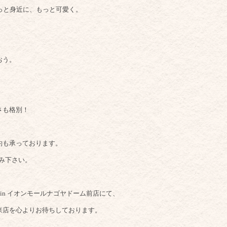
っと身近に、もっと可愛く。
おう。
さも格別！
約も承っております。
し込み下さい。
ll in イオンモールナゴヤドーム前店にて、
来店を心よりお待ちしております。