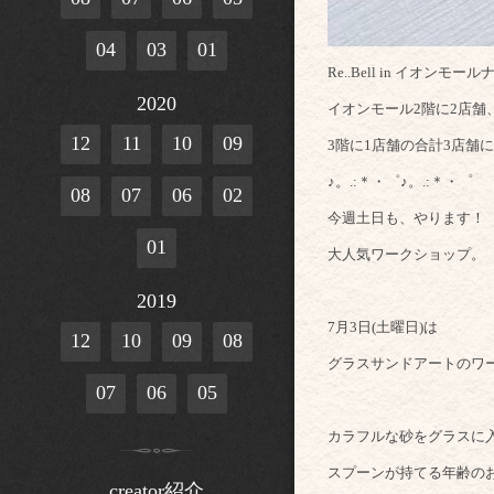
04
03
01
Re..Bell in イオン
2020
イオンモール2階に2店舗
12
11
10
09
3階に1店舗の合計3店舗
♪。.:＊・゜♪。.:＊・゜
08
07
06
02
今週土日も、やります！
01
大人気ワークショップ。
2019
7月3日(土曜日)は
12
10
09
08
グラスサンドアートのワ
07
06
05
カラフルな砂をグラスに
スプーンが持てる年齢の
creator紹介