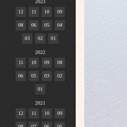
2023
12
11
10
09
08
06
05
04
03
02
01
2022
11
10
09
08
06
05
03
02
01
2021
12
11
10
09
08
07
06
05