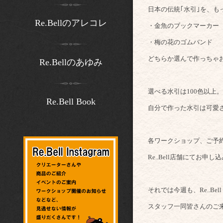
日本の伝統｢水引｣を、も
Re.Bellのアレコレ
・金魚のブックマーカー
・梅の花のゴムバンド
どちらか選んで作っちゃ
Re.Bellのあゆみ
選べる水引は100色以上。
Re.Bell Book
自分で作った水引は可愛
各ワークショップ、ご予
Re..Bell店舗にてお申
それでは今週も、Re..Be
スタッフ一同皆さんのご