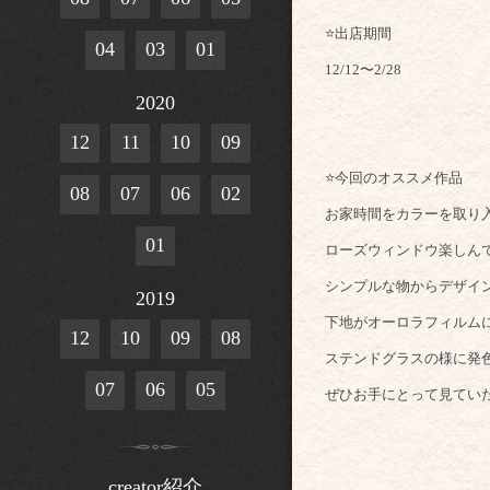
⭐️出店期間
04
03
01
12/12〜2/28
2020
12
11
10
09
⭐️今回のオススメ作品
08
07
06
02
お家時間をカラーを取り
01
ローズウィンドウ楽しん
シンプルな物からデザイ
2019
下地がオーロラフィルム
12
10
09
08
ステンドグラスの様に発
07
06
05
ぜひお手にとって見てい
creator紹介