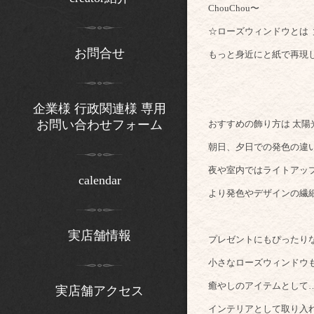
ChouChou〜
☆ローズウィンドウとは
お問合せ
もっと身近にと紙で再現
企業様 行政関連様 専用
お問い合わせフォーム
おすすめの飾り方は 太
朝日、夕日での発色の違
夜や室内ではライトアッ
calendar
より発色やデザインの繊
実店舗情報
プレゼントにもぴった
小さなローズウィンドウ
癒やしのアイテムとして
実店舗アクセス
インテリアとして取り入