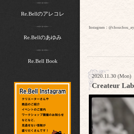
Re.Bellのアレコレ
Instagram：@chouchou_a
Re.Bellのあゆみ
Re.Bell Book
2020.11.30 (Mon)
Createu