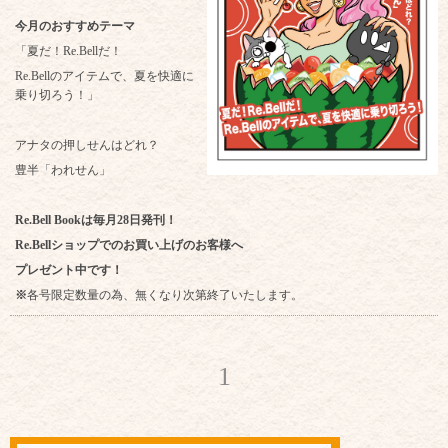
今月のおすすめテーマ
「夏だ！Re.Bellだ！
Re.Bellのアイテムで、夏を快適に
乗り切ろう！」
アナタの押しせんはどれ？
豊半「われせん」
Re.Bell Bookは毎月28日発刊！
Re.Bellショップでのお買い上げのお客様へ
プレゼント中です！
※
各号限定数量の為、無くなり次第終了いたします。
1