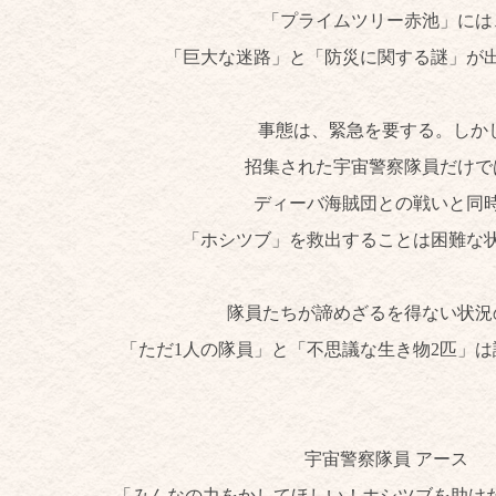
「プライムツリー赤池」には
「巨大な迷路」と「防災に関する謎」が
事態は、緊急を要する。しかし
招集された宇宙警察隊員だけで
ディーバ海賊団との戦いと同
「ホシツブ」を救出することは困難な
隊員たちが諦めざるを得ない状況
「ただ1人の隊員」と「不思議な生き物2匹」
宇宙警察隊員 アース
「みんなの力をかしてほしい！ホシツブを助けたい