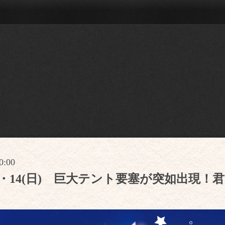
0:00
13(土)・14(日) 巨大テント要塞が突如出
！