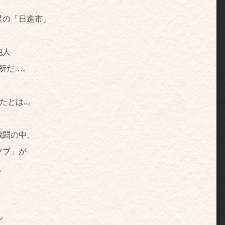
星の「日進市」
犯人
所だ…。
たとは..。
戦闘の中、
ツブ」が
。
ル