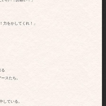
！力をかしてくれ！」
来る
アースたち。
。
中している。