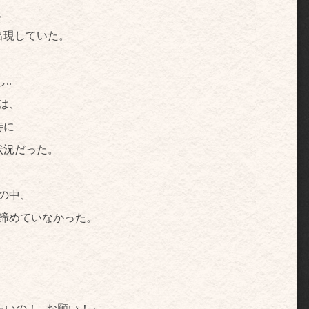
、
出現していた。
..
は、
時に
状況だった。
の中、
は諦めていなかった。
の！...お願い！」