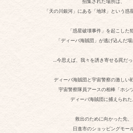
招集された場所は、
「天の川銀河」にある「地球」という惑
「惑星破壊事件」を起こした
「ディーバ海賊団」が逃げ込んだ場
...今思えば、我々を誘き寄せる罠だっ
ディーバ海賊団と宇宙警察の激しい
宇宙警察隊員アースの相棒「ホシ
ディーバ海賊団に捕えられた
救出のために向かった先、
日進市のショッピングモー