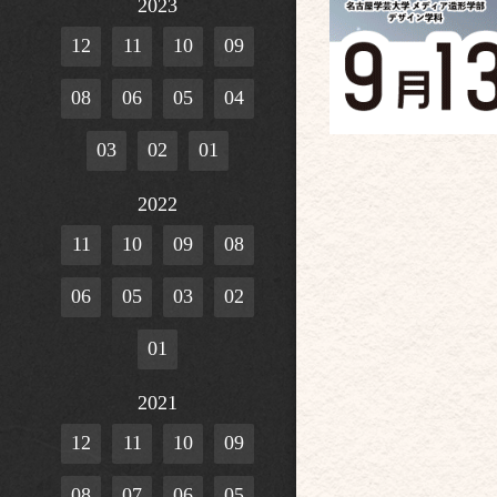
2023
12
11
10
09
08
06
05
04
03
02
01
2022
11
10
09
08
06
05
03
02
01
2021
12
11
10
09
08
07
06
05