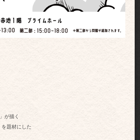
！
！
-」が描く
」を題材にした
！