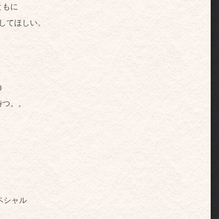
ともに
してほしい。
)
待つ。。
！
ペシャル