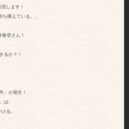
出現します！
待ち構えている。。
井春登さん！
きるか？！
件」が発生！
」は、
かける。