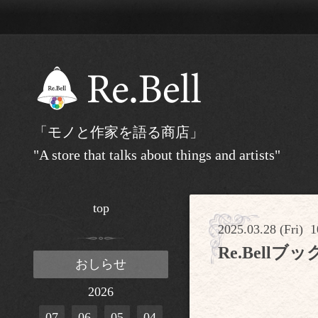
「モノと作家を語る商店」
"A store that talks about things and artists"
top
2025.03.28 (Fri) 1
Re.Bell
おしらせ
2026
07
06
05
04