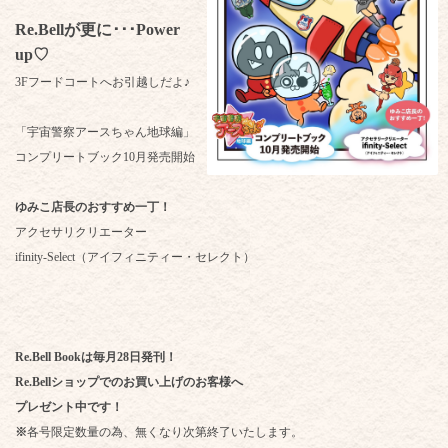
Re.Bellが更に･･･Power
up♡
3Fフードコートへお引越しだよ♪
「宇宙警察アースちゃん地球編」
コンプリートブック10月発売開始
ゆみこ店長のおすすめ一丁！
アクセサリクリエーター
ifinity-Select（アイフィニティー・セレクト）
Re.Bell Bookは毎月28日発刊！
Re.Bellショップでのお買い上げのお客様へ
プレゼント中です！
※
各号限定数量の為、無くなり次第終了いたします。