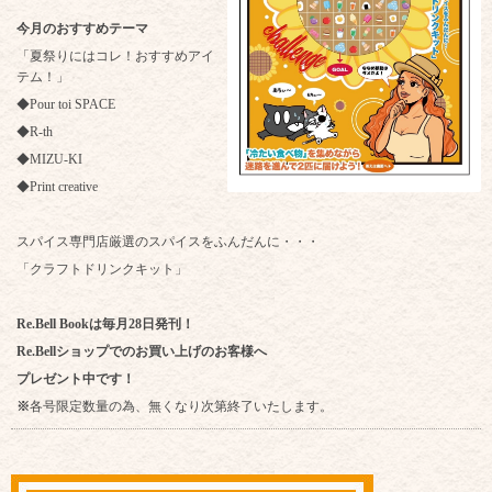
今月のおすすめテーマ
「夏祭りにはコレ！おすすめアイ
テム！」
◆Pour toi SPACE
◆R-th
◆MIZU-KI
◆Print creative
スパイス専門店厳選のスパイスをふんだんに・・・
「クラフトドリンクキット」
Re.Bell Bookは毎月28日発刊！
Re.Bellショップでのお買い上げのお客様へ
プレゼント中です！
※
各号限定数量の為、無くなり次第終了いたします。