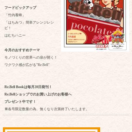
フードピックアップ
「竹内養蜂」
「はちみつ」簡単アレンジレシ
ピ！
はむちハニー
今月のおすすめテーマ
モノづくりの世界への扉が開く！
ワクワク感が広がる”Re.Bell”
Re.Bell Bookは毎月28日発刊！
Re.Bellショップでのお買い上げのお客様へ
プレゼント中です！
※
各号限定数量の為、無くなり次第終了いたします。