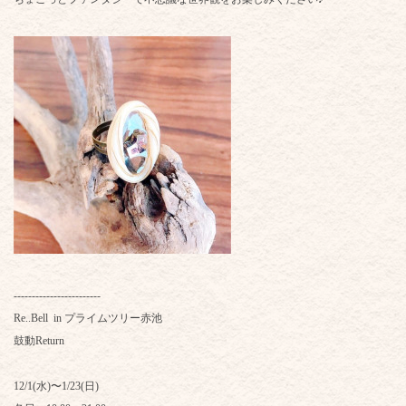
------------------------
Re..Bell in プライムツリー赤池
鼓動Return
12/1(水)〜1/23(日)