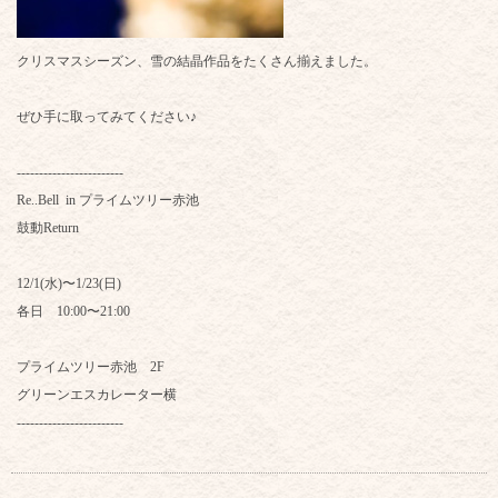
クリスマスシーズン、雪の結晶作品をたくさん揃えました。
ぜひ手に取ってみてください♪
------------------------
Re..Bell in プライムツリー赤池
鼓動Return
12/1(水)〜1/23(日)
各日 10:00〜21:00
プライムツリー赤池 2F
グリーンエスカレーター横
------------------------