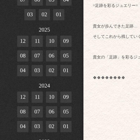
=足跡を彩るジュエリー=
03
02
01
貴女が歩んできた足跡…
2025
そしてこれから残してい
12
11
10
09
08
07
06
05
貴女の「足跡」を彩るジ
04
03
02
01
🍀🍀🍀🍀🍀🍀🍀🍀
2024
12
11
10
09
08
07
06
05
04
03
02
01