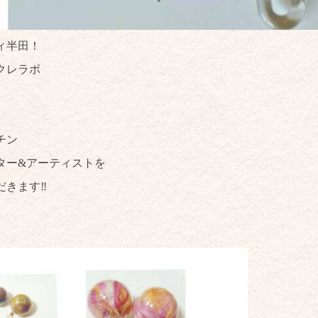
ィ半田！
クレラボ
チン
ター&アーティストを
きます‼️