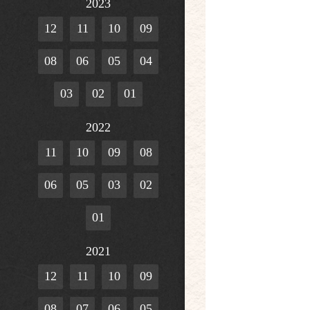
2023
12
11
10
09
08
06
05
04
03
02
01
2022
11
10
09
08
06
05
03
02
01
2021
12
11
10
09
08
07
06
05