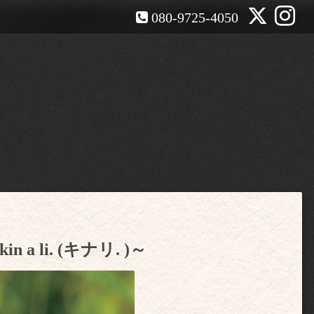
080-9725-4050
a li. (キナリ. )～