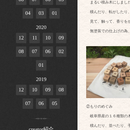
まるい積み木にしまし
積んだり、転がしたり、
04
03
01
見て、触って、香りをか
2020
無塗装での仕上げの為、
12
11
10
09
08
07
06
02
01
2019
12
10
09
08
07
06
05
②もりのめぐみ
岐阜県産の１６種類の木
積んだり、並べたり、
creator紹介