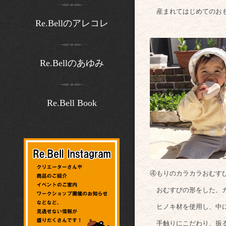
産まれてはじめてのおも
Re.Bellのアレコレ
Re.Bellのあゆみ
Re.Bell Book
④もりのカラカラおむす
おむすびの形をした、カ
ヒノキ材を使用し、中に
手触りにこだわり、振る