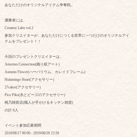
あなただけのオリジナルアイテム争奪戦」
優勝者には、
Createur Labo vol.2
参加クリエイターが、あなただけにつくる世界に一つだけのオリジナルアイ
テムをプレゼント！！
今回のプレゼントクリエイターは、
Amorino Connection(織り紙アート)
Autumn Flower(ハーバリウム、カレイドフレーム)
Hulamingo Heart(アクセサリー)
27cakes(アクセサリー)
Pico Piko(糸とビーズのアクセサリー)
桃乃雑貨店(職人が手がけるキッチン雑貨)
の計 6人
イベント参加応募期間
2019/08/17 00:00 - 2019/08/28 23:59