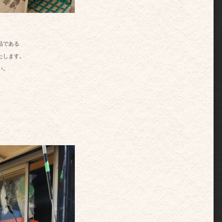
品である
たします。
い。