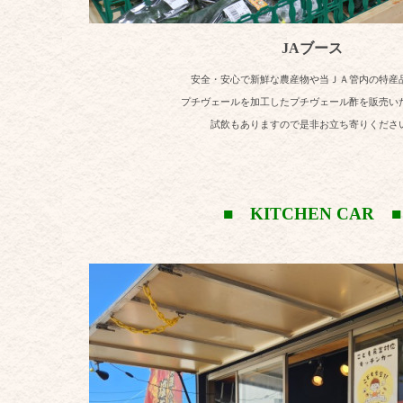
JAブース
安全・安心で新鮮な農産物や当ＪＡ管内の特産
プチヴェールを加工したプチヴェール酢を販売い
試飲
もありますので是非お立ち寄りくださ
■ KITCHEN CAR ■