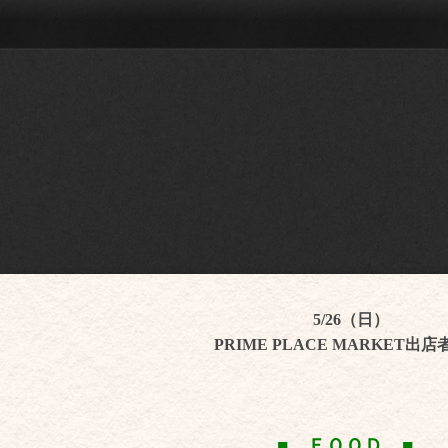
5/26（日）
PRIME PLACE MARKET出
■ ＦＯＯＤ ■