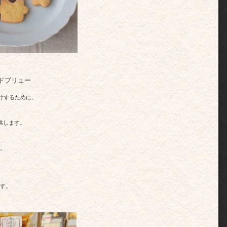
ドブリュー
けするために、
供します。
。
す。