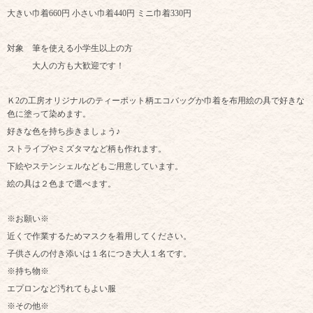
大きい巾着660円 小さい巾着440円 ミニ巾着330円
対象 筆を使える小学生以上の方
大人の方も大歓迎です！
Ｋ2の工房オリジナルのティーポット柄エコバッグか巾着を布用絵の具で好きな
色に塗って染めます。
好きな色を持ち歩きましょう♪
ストライプやミズタマなど柄も作れます。
下絵やステンシェルなどもご用意しています。
絵の具は２色まで選べます。
※お願い※
近くで作業するためマスクを着用してください。
子供さんの付き添いは１名につき大人１名です。
※持ち物※
エプロンなど汚れてもよい服
※その他※