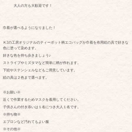
大人の方も大歓迎です！
巾着が選べるようになりました！
Ｋ2の工房オリジナルのティーポット柄エコバッグか巾着を布用絵の具で好きな
色に塗って染めます。
好きな色を持ち歩きましょう♪
ストライプやミズタマなど簡単に柄が作れます。
下絵やステンシェルなどもご用意しています。
絵の具は２色まで選べます。
※お願い※
近くで作業するためマスクを着用してください。
子供さんの付き添いは１名につき大人１名です。
※持ち物※
エプロンなど汚れてもよい服
※その他※